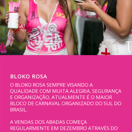
BLOKO ROSA
O BLOKO ROSA SEMPRE VISANDO A
QUALIDADE COM MUITA ALEGRIA, SEGURANÇA
E ORGANIZAÇÃO, ATUALMENTE É O MAIOR
BLOCO DE CARNAVAL ORGANIZADO DO SUL DO
BRASIL.
A VENDAS DOS ABADAS COMEÇA
REGULARMENTE EM DEZEMBRO ATRAVÉS DO